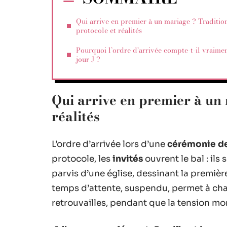
Qui arrive en premier à un mariage ? Tradition
protocole et réalités
Pourquoi l’ordre d’arrivée compte-t-il vraimen
jour J ?
Qui arrive en premier à un 
réalités
L’ordre d’arrivée lors d’une
cérémonie d
protocole, les
invités
ouvrent le bal : ils
parvis d’une église, dessinant la premiè
temps d’attente, suspendu, permet à chac
retrouvailles, pendant que la tension mon